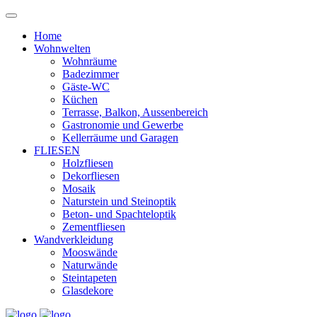
Home
Wohnwelten
Wohnräume
Badezimmer
Gäste-WC
Küchen
Terrasse, Balkon, Aussenbereich
Gastronomie und Gewerbe
Kellerräume und Garagen
FLIESEN
Holzfliesen
Dekorfliesen
Mosaik
Naturstein und Steinoptik
Beton- und Spachteloptik
Zementfliesen
Wandverkleidung
Mooswände
Naturwände
Steintapeten
Glasdekore