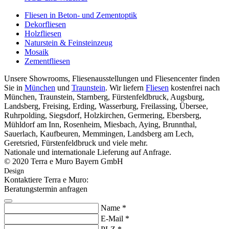
Fliesen in Beton- und Zementoptik
Dekorfliesen
Holzfliesen
Naturstein & Feinsteinzeug
Mosaik
Zementfliesen
Unsere Showrooms, Fliesenausstellungen und Fliesencenter finden
Sie in
München
und
Traunstein
. Wir liefern
Fliesen
kostenfrei nach
München, Traunstein, Starnberg, Fürstenfeldbruck, Augsburg,
Landsberg, Freising, Erding, Wasserburg, Freilassing, Übersee,
Ruhrpolding, Siegsdorf, Holzkirchen, Germering, Ebersberg,
Mühldorf am Inn, Rosenheim, Miesbach, Aying, Brunnthal,
Sauerlach, Kaufbeuren, Memmingen, Landsberg am Lech,
Geretsried, Fürstenfeldbruck und viele mehr.
Nationale und internationale Lieferung auf Anfrage.
© 2020 Terra e Muro Bayern GmbH
Design
https://haf.agency
Kontaktiere Terra e Muro:
Beratungstermin anfragen
Name *
E-Mail *