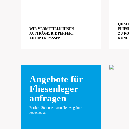
QUAL
WIR VERMITTELN IHNEN
FLIES
AUFTRÄGE, DIE PERFEKT
ZU K
ZU IHNEN PASSEN
KOND
Angebote für
Fliesenleger
anfragen
Fordern Sie unsere aktuellen Angebote
kostenlos an!