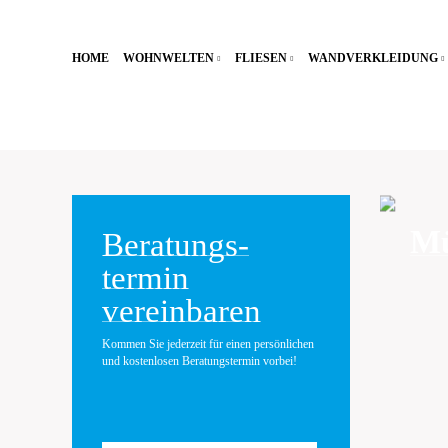
HOME
WOHNWELTEN
FLIESEN
WANDVERKLEIDUNG
Mü
Beratungs-
termin
vereinbaren
Kommen Sie jederzeit für einen persönlichen
und kostenlosen Beratungstermin vorbei!