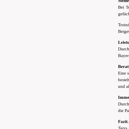
Stein
Bei T
gefäch
Trotz
Beige
Leist
Durch
Bayer
Berat
Eine s
besteh
und a
Immer
Durch
die P
Fazit.
Terra