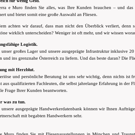
reich für wenig Geld.
erra e Muro finden Sie alles, was Ihre Kunden brauchen – und das z
ert und bietet somit eine große Auswahl an Fliesen.
dem achten wir darauf, dass man nicht den Überblick verliert, denn 
töne wirklich unterscheiden? Weniger ist oft mehr, und wir wissen wor
ungsfähige Logistik.
 unser großes Lager und unsere ausgeprägte Infrastruktur inklusive 2
n und ins grenznahe Österreich zu liefern. Und das beste daran? Die 
ung mit Herzblut.
eriöse und persönliche Beratung ist uns sehr wichtig, denn nichts ist f
t aus qualifizierten Fachleuten, die selbst jahrelange Erfahrung in der
lle Frage Ihrer Kunden beantworten.
 was zu tun.
 unsere ausgeprägte Handwerkerdatenbank können wir Ihnen Aufträge ve
artnerschaft mit begabten Handwerkern sehr.
 e Muro finden Sie mit Fliesenausstellungen in München und Traunst