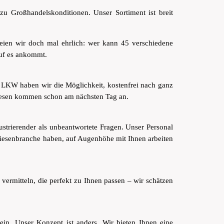
u Großhandelskonditionen. Unser Sortiment ist breit
seien wir doch mal ehrlich: wer kann 45 verschiedene
auf es ankommt.
0 LKW haben wir die Möglichkeit, kostenfrei nach ganz
Fliesen kommen schon am nächsten Tag an.
rustrierender als unbeantwortete Fragen. Unser Personal
 Fliesenbranche haben, auf Augenhöhe mit Ihnen arbeiten
rmitteln, die perfekt zu Ihnen passen – wir schätzen
ein. Unser Konzept ist anders. Wir bieten Ihnen eine