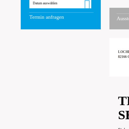
Datum auswählen
Termin anfragen
Ausst
LOCHH
82166
T
S