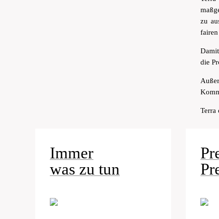
maßge
zu au
faire
Damit
die P
Außer
Komme
Terra 
Immer
Pre
was zu tun
Pr