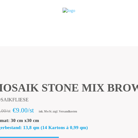
OSAIK STONE MIX BRO
SAIKFLIESE
€9.00/st
.00/st
ink. MwSt. zzgl. Versandkosten
mat: 30 cm x30 cm
erbestand: 13,8 qm (14 Kartons á 0,99 qm)