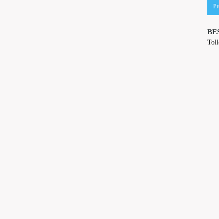
Pr
BE
Toll