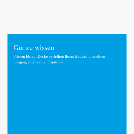
GNUS
Gut zu wissen
Feinsteinzeug in ruhiger Natursteinoptik
Fliesen bis zur Decke verleihen Ihrem Badezimmer einen
glänzend
Großformat
matt
Stein
Wohnen
ruhigen, entspannten Eindruck.
120x120cm
30x60cm
60x120cm
60x60cm
75x75cm