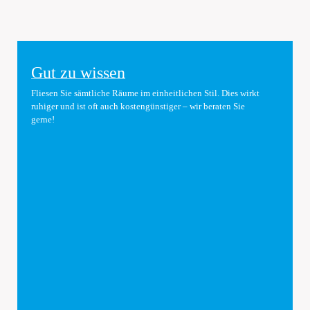
HOLZOPTIK BARRIQUE
Gut zu wissen
pflegeleichtes Feinsteinzeug in lebhafter Holzoptik
Fliesen Sie sämtliche Räume im einheitlichen Stil. Dies wirkt
Holzoptik
Vintage
Wohnräume
ruhiger und ist oft auch kostengünstiger – wir beraten Sie
gerne!
20x90cm